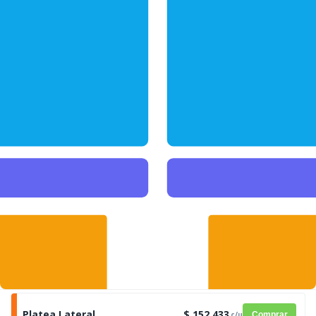
Platea Lateral
$ 152.433
c/u
Comprar