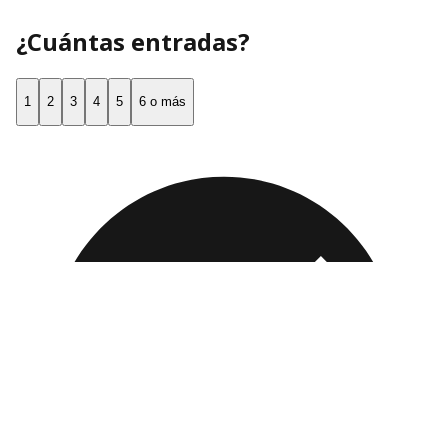
¿Cuántas entradas?
1
2
3
4
5
6 o más