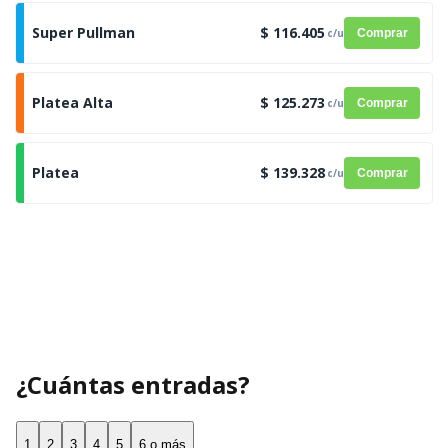
Super Pullman
$ 116.405
c/u
Comprar
Platea Alta
$ 125.273
c/u
Comprar
Platea
$ 139.328
c/u
Comprar
¿Cuántas entradas?
1
2
3
4
5
6 o más