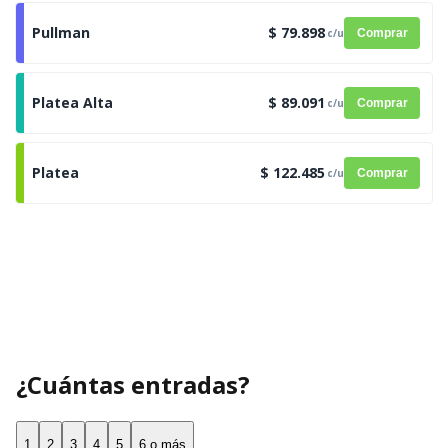
Pullman
$ 79.898
c/u
Comprar
Platea Alta
$ 89.091
c/u
Comprar
Platea
$ 122.485
c/u
Comprar
¿Cuántas entradas?
1
2
3
4
5
6 o más