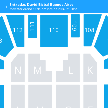
Entradas David Bisbal Buenos Aires
Movistar Arena 12 de octubre de 2026, 21:00hs
111 
109 
112 
110 
108 
3 
N
M
L
K