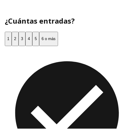
¿Cuántas entradas?
1
2
3
4
5
6 o más