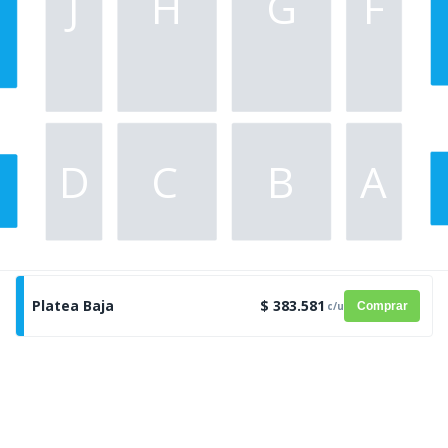
J
H
G
F
D
C
B
A
Platea Baja
$ 383.581
c/u
Comprar
ESCENARIO