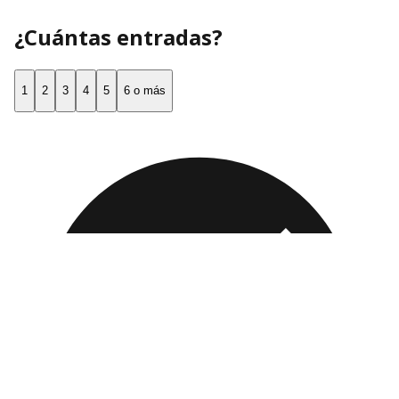
¿Cuántas entradas?
1
2
3
4
5
6 o más