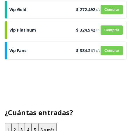
Vip Gold
$ 272.492
c/u
Comprar
Vip Platinum
$ 324.542
c/u
Comprar
Vip Fans
$ 384.241
c/u
Comprar
¿Cuántas entradas?
1
2
3
4
5
6 o más