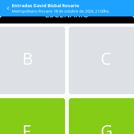
Entradas David Bisbal Rosario
Metropolitano Rosario 18 de octubre de 2026, 21:00hs
ESCENARIO
B
C
F
G