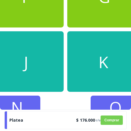
J
K
N
O
Platea
$ 176.000
c/u
Comprar