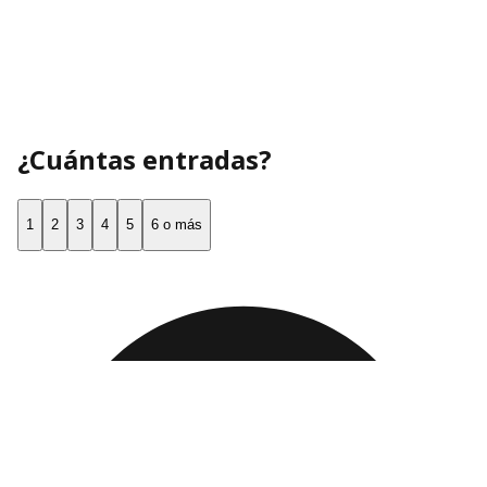
¿Cuántas entradas?
1
2
3
4
5
6 o más