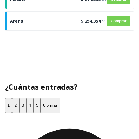
Arena
$ 254.354
c/u
Comprar
¿Cuántas entradas?
1
2
3
4
5
6 o más