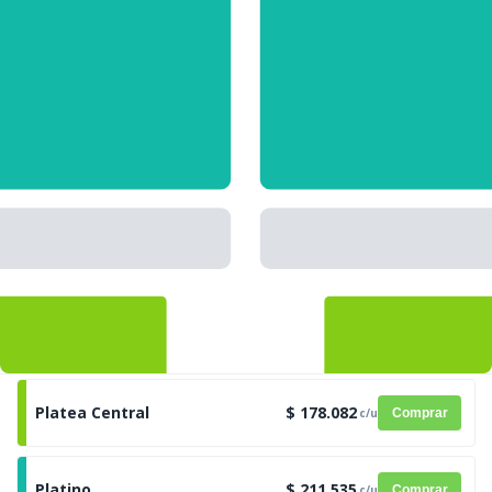
Platea Central
$ 178.082
c/u
Comprar
Platino
$ 211.535
c/u
Comprar