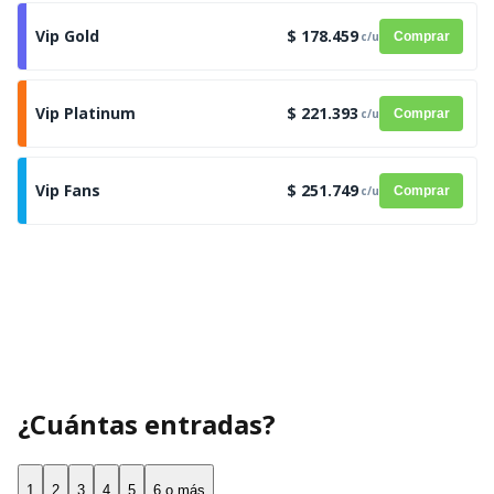
Vip Gold
$ 178.459
c/u
Comprar
Vip Platinum
$ 221.393
c/u
Comprar
Vip Fans
$ 251.749
c/u
Comprar
¿Cuántas entradas?
1
2
3
4
5
6 o más