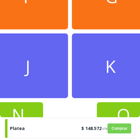
J
K
N
O
Platea
$ 148.572
c/u
Comprar