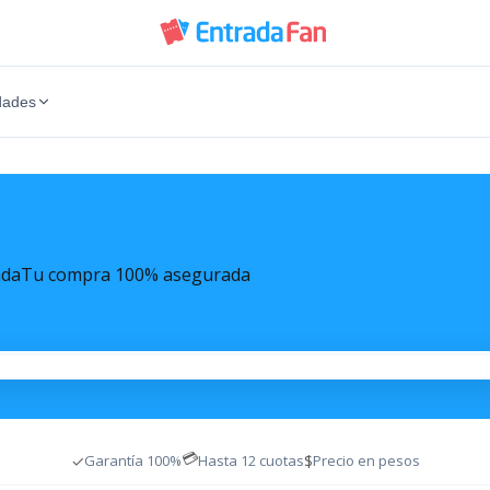
dades
ada
Tu compra 100% asegurada
💳
✓
$
Garantía 100%
Hasta 12 cuotas
Precio en pesos
c Anthony
Entradas Lali Esposito