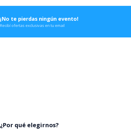
Movistar Arena
Teatro Gran 
¡No te pierdas ningún evento!
Recibí ofertas exclusivas en tu email
¿Por qué elegirnos?