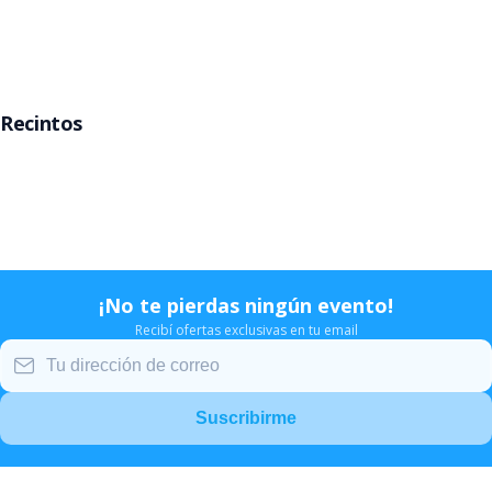
Rosario
Mar del Plata
Recintos
Movistar Arena
Teatro Gran Rex
Teatro Opera
Estadio Velez
¡No te pierdas ningún evento!
Recibí ofertas exclusivas en tu email
Suscribirme