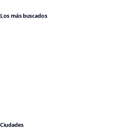
Los más buscados
Entradas Grupo Frontera
Entradas Billy Elliot
Entradas La Reina del Flow
Entradas Beele
Entradas Pimpinela
Entradas Gorillaz
Entradas Jamiroquai
Argentina
Entradas Rawayana
Entradas Eros Ramazzotti
Entradas Kany García
Entradas Babymetal
Entradas Helloween
Ciudades
Buenos Aires
Córdoba