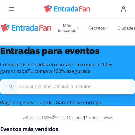
Más
Recintos
Ciudade
buscados
Entradas para eventos
Comprá tus entradas en cuotas · Tu compra 100%
garantizada
Tu compra 100% asegurada
Pagá en pesos · Cuotas · Garantía de entrega
💳
✓
$
Garantía 100%
Hasta 12 cuotas
Precio en pesos
Entradas Mana Argentina
Entradas Marc Anthony
Eventos más vendidos
Diciembre 2026 - Estadio Monumental
Octubre 2026 - Movistar Arena