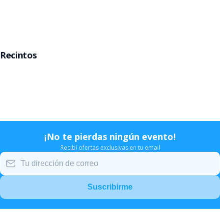
Rosario
Mar del Plata
Recintos
Movistar Arena
Teatro Gran Rex
Teatro Opera
Estadio Velez
¡No te pierdas ningún evento!
Recibí ofertas exclusivas en tu email
Suscribirme