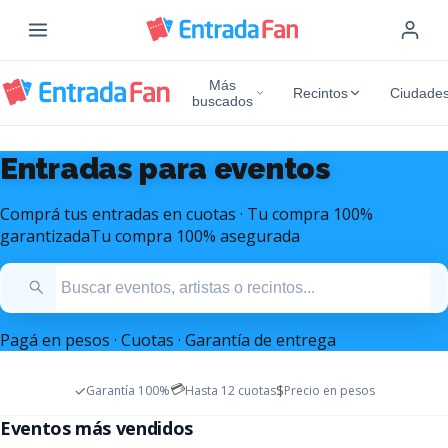
Más
Recintos
Ciudade
buscados
Entradas para eventos
Comprá tus entradas en cuotas · Tu compra 100%
garantizada
Tu compra 100% asegurada
Pagá en pesos · Cuotas · Garantía de entrega
💳
✓
$
Garantía 100%
Hasta 12 cuotas
Precio en pesos
Entradas Mana Argentina
Entradas Marc Anthony
Eventos más vendidos
Diciembre 2026 - Estadio Monumental
Octubre 2026 - Movistar Arena