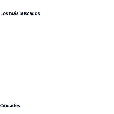
Los más buscados
Entradas Grupo Frontera
Entradas Billy Elliot
Entradas La Reina del Flow
Entradas Beele
Entradas Pimpinela
Entradas Gorillaz
Entradas Jamiroquai
Argentina
Entradas Rawayana
Entradas Eros Ramazzotti
Entradas Kany García
Entradas Babymetal
Entradas Helloween
Ciudades
Buenos Aires
Córdoba