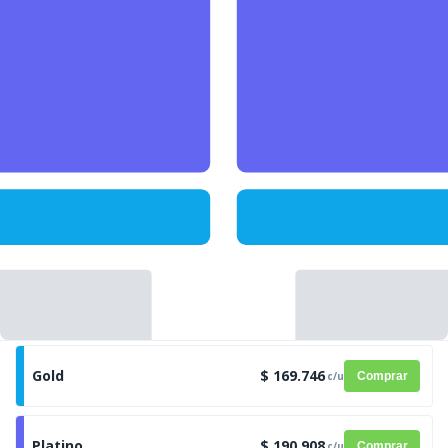
Gold
$ 169.746
c/u
Comprar
Platino
$ 190.908
c/u
Comprar