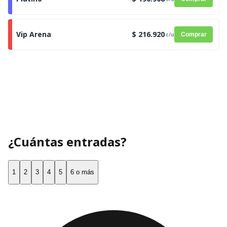
Vip Arena
$ 216.920
c/u
Comprar
¿Cuántas entradas?
1
2
3
4
5
6 o más