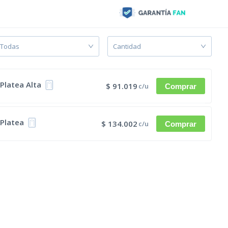
Todas
Cantidad
Platea Alta
$ 91.019
c/u
Comprar
Platea
$ 134.002
c/u
Comprar