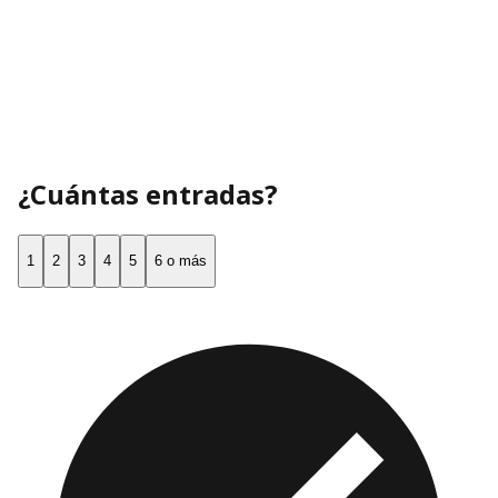
¿Cuántas entradas?
1
2
3
4
5
6 o más