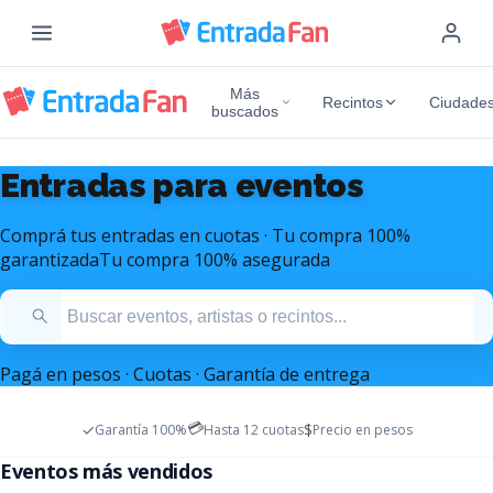
Más
Recintos
Ciudade
buscados
Entradas para eventos
Comprá tus entradas en cuotas · Tu compra 100%
garantizada
Tu compra 100% asegurada
Pagá en pesos · Cuotas · Garantía de entrega
💳
✓
$
Garantía 100%
Hasta 12 cuotas
Precio en pesos
Entradas Mana Argentina
Entradas Marc Anthony
Eventos más vendidos
Diciembre 2026 - Estadio Monumental
Octubre 2026 - Movistar Arena