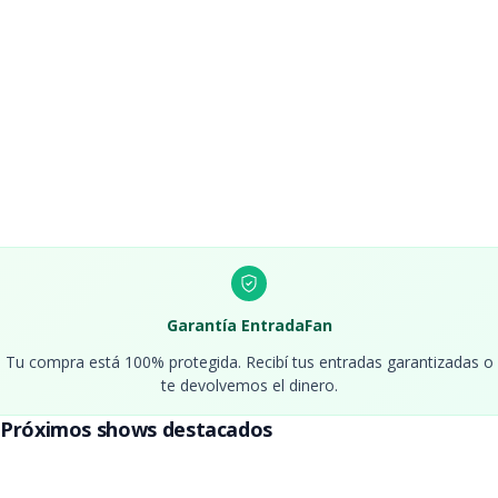
Entradas Lali Esposito
Septiembre 2026 - Estadio Monumental
Entradas Margarita
Entradas Karol G
Entradas Stray Kids Buenos
Febrero 2027 - Estadio River
Aires
Entradas Ronnie Wood
Entradas Hairspray
Garantía EntradaFan
Tu compra está 100% protegida. Recibí tus entradas garantizadas o
te devolvemos el dinero.
Entradas Louis Tomlinson
Próximos shows destacados
Abril 2027 - Movistar Arena
Entradas Foo Fighters
Entradas Republica Folklore