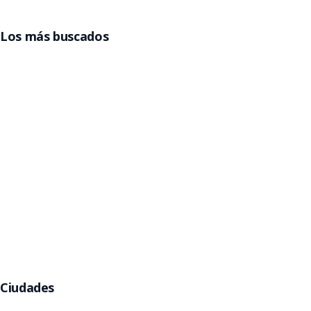
Los más buscados
Entradas Grupo Frontera
Entradas Billy Elliot
Entradas La Reina del Flow
Entradas Beele
Entradas Pimpinela
Entradas Gorillaz
Entradas Jamiroquai
Argentina
Entradas Rawayana
Entradas Eros Ramazzotti
Entradas Kany García
Entradas Babymetal
Entradas Helloween
Ciudades
Buenos Aires
Córdoba