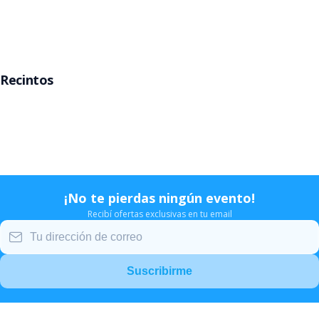
Rosario
Mar del Plata
Recintos
Movistar Arena
Teatro Gran Rex
Teatro Opera
Estadio Velez
¡No te pierdas ningún evento!
Recibí ofertas exclusivas en tu email
Suscribirme