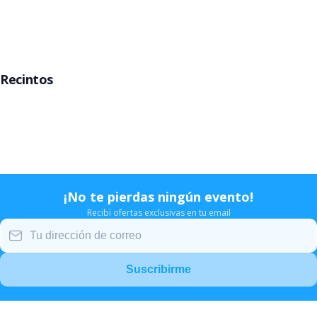
Rosario
Mar del Plata
Recintos
Movistar Arena
Teatro Gran Rex
Teatro Opera
Estadio Velez
¡No te pierdas ningún evento!
Recibí ofertas exclusivas en tu email
Suscribirme