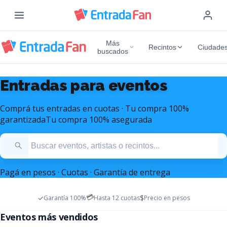
Más
Recintos
Ciudade
buscados
Entradas para eventos
Comprá tus entradas en cuotas · Tu compra 100%
garantizada
Tu compra 100% asegurada
Pagá en pesos · Cuotas · Garantía de entrega
💳
✓
$
Garantía 100%
Hasta 12 cuotas
Precio en pesos
Entradas Mana Argentina
Entradas Marc Anthony
Eventos más vendidos
Diciembre 2026 - Estadio Monumental
Octubre 2026 - Movistar Arena