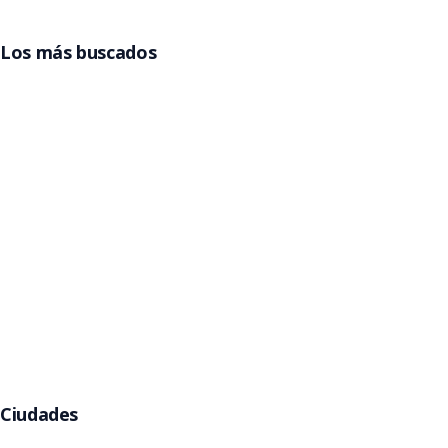
Los más buscados
Entradas Grupo Frontera
Entradas Billy Elliot
Entradas La Reina del Flow
Entradas Beele
Entradas Pimpinela
Entradas Gorillaz
Entradas Jamiroquai
Argentina
Entradas Rawayana
Entradas Eros Ramazzotti
Entradas Kany García
Entradas Babymetal
Entradas Helloween
Ciudades
Buenos Aires
Córdoba