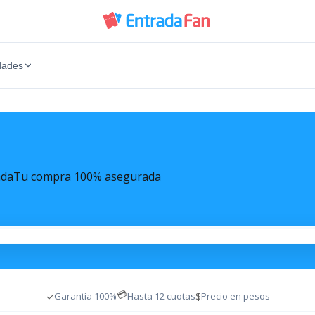
dades
ada
Tu compra 100% asegurada
💳
✓
$
Garantía 100%
Hasta 12 cuotas
Precio en pesos
c Anthony
Entradas Lali Esposito