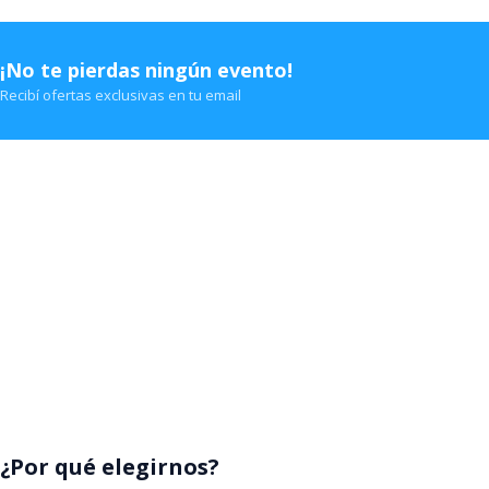
Movistar Arena
Teatro Gran 
¡No te pierdas ningún evento!
Recibí ofertas exclusivas en tu email
¿Por qué elegirnos?