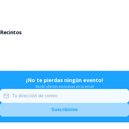
Rosario
Mar del Plata
Recintos
Movistar Arena
Teatro Gran Rex
Teatro Opera
Estadio Velez
¡No te pierdas ningún evento!
Recibí ofertas exclusivas en tu email
Suscribirme