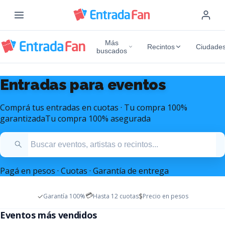
Más
Recintos
Ciudade
buscados
Entradas para eventos
Comprá tus entradas en cuotas · Tu compra 100%
garantizada
Tu compra 100% asegurada
Pagá en pesos · Cuotas · Garantía de entrega
💳
✓
$
Garantía 100%
Hasta 12 cuotas
Precio en pesos
Entradas Mana Argentina
Entradas Marc Anthony
Eventos más vendidos
Diciembre 2026 - Estadio Monumental
Octubre 2026 - Movistar Arena