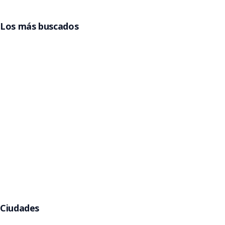
Los más buscados
Entradas Grupo Frontera
Entradas Billy Elliot
Entradas La Reina del Flow
Entradas Beele
Entradas Pimpinela
Entradas Gorillaz
Entradas Jamiroquai
Argentina
Entradas Rawayana
Entradas Eros Ramazzotti
Entradas Kany García
Entradas Babymetal
Entradas Helloween
Ciudades
Buenos Aires
Córdoba