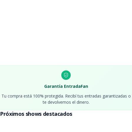
Entradas Lali Esposito
Septiembre 2026 - Estadio Monumental
Entradas Margarita
Entradas Karol G
Entradas Stray Kids Buenos
Febrero 2027 - Estadio River
Aires
Entradas Ronnie Wood
Entradas Hairspray
Garantía EntradaFan
Tu compra está 100% protegida. Recibí tus entradas garantizadas o
te devolvemos el dinero.
Entradas Louis Tomlinson
Próximos shows destacados
Abril 2027 - Movistar Arena
Entradas Foo Fighters
Entradas Republica Folklore