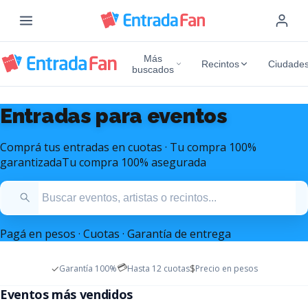
Más
Recintos
Ciudade
buscados
Entradas para eventos
Comprá tus entradas en cuotas · Tu compra 100%
garantizada
Tu compra 100% asegurada
Pagá en pesos · Cuotas · Garantía de entrega
💳
✓
$
Garantía 100%
Hasta 12 cuotas
Precio en pesos
Entradas Mana Argentina
Entradas Marc Anthony
Eventos más vendidos
Diciembre 2026 - Estadio Monumental
Octubre 2026 - Movistar Arena