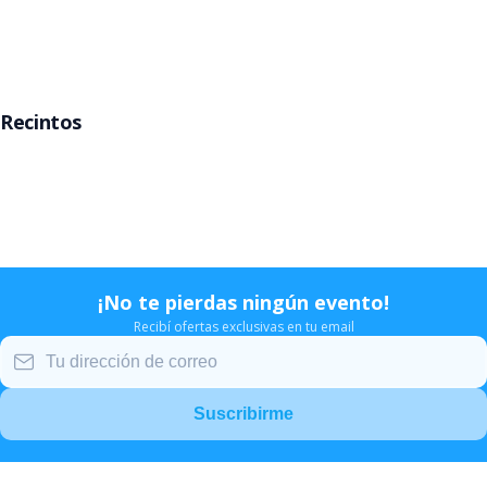
Rosario
Mar del Plata
Recintos
Movistar Arena
Teatro Gran Rex
Teatro Opera
Estadio Velez
¡No te pierdas ningún evento!
Recibí ofertas exclusivas en tu email
Suscribirme