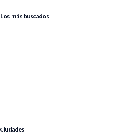
Los más buscados
Entradas Grupo Frontera
Entradas Billy Elliot
Entradas La Reina del Flow
Entradas Beele
Entradas Pimpinela
Entradas Gorillaz
Entradas Jamiroquai
Argentina
Entradas Rawayana
Entradas Eros Ramazzotti
Entradas Kany García
Entradas Babymetal
Entradas Helloween
Ciudades
Buenos Aires
Córdoba