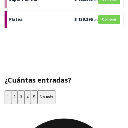
Platea
$ 139.396
c/u
Comprar
¿Cuántas entradas?
1
2
3
4
5
6 o más