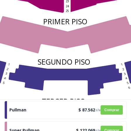
23
24
25 
PRIMER PISO
SEGUNDO PISO
1
1
2
2
3
3
4
4
5
5
6
TERCER PISO
1
1
Pullman
$ 87.562
c/u
Comprar
2
2
3
3
4
4
Super Pullman
$ 122.069
c/u
Comprar