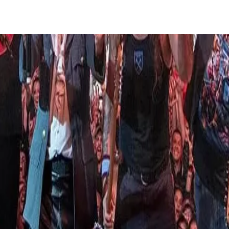
os años, La nueva placa es un álbum doble que tiene una duración de 92 (
s seguidores de la banda. Nacida en 1975 en Londres, Inglaterra, de la ma
bumes vendidos, más allá de no haber contado con el apoyo de los medios m
pectaculares que puedan verse, por eso ahora que se anuncia una nueva g
ara Iron Maiden! Si bien desde sus inicios Maiden se destacó como una ba
tres álbumes tremendos: The Number of the Beast (tercero de estudio, lan
s to Midnight, “Losfer Words (Big Orra)”,. Seguramente el nuevo encuentr
altarán las mejores canciones de esta banda histórica del heavy metal, c
Maiden y esperar lo que sin dudas será un show inolvidable! Si sos faná
y With Madness”, “The Evil That Men Do”, “Killers”, “Infinite Dreams” y “
 tenemos una gran noticia: ¡ya podés comprar entradas para Iron Maiden en