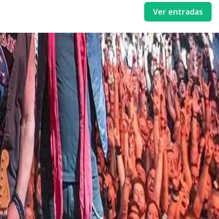
Ver entradas
lo cual lo convierte en el más extenso de Maiden hasta la fecha).
no de Steve Harris (que sigue siendo el bajista y uno de los líderes de
asivos a lo largo de su trayectoria, que a la fecha ya llega a los 40
ira, que los llevará por 35 países, incluido obviamente Argentina, no
nda única dentro de la escena del metal, la realidad es que sus años
zado en 1982, que contenía canciones como “Run to the Hills”); Piece of
o de Iron Maiden con el público argentino estará signado por los temas
omo “Remember Tomorrow”, “Phantom Of The Opera”, “Transilvania” para
tico de esta banda y soñás con escuchar en vivo algunos de los temas
The trooper”, y también temazos como “Fear Of The Dark!, “Run To The
 Entradafan!