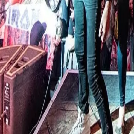
✓
¡Compra 100% segura!
✓
Entrega a tiempo asegurada
✓
Tus datos son protegidos
✓
Atención personalizada 24/7
✓
Reembolso en caso de cancelación
RECITALES
COMUNIDAD
Quienes somos
Instagram