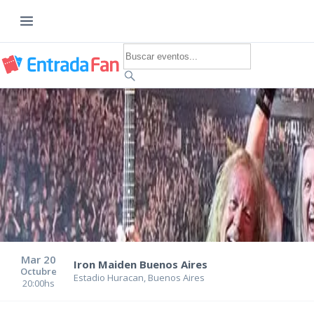
Iron Maiden
Entradas Iron Maiden Argent
Entradas Iron Maiden Argent
2
eventos disponibles
Mar
20
Iron Maiden Buenos Aires
Octubre
Estadio Huracan
,
Buenos Aires
20:00
hs