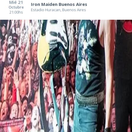
Mié
21
Iron Maiden Buenos Aires
Octubre
Estadio Huracan
,
Buenos Aires
21:00
hs
Entradas Iron Maiden Argentina
El nuevo desembarco de Maiden en suelo nacional tendrá lugar luego de d
Recibió muy buenas críticas tanto de los medios especializados como de lo
este megagrupo), Iron Maiden superó la barrera de los 100 millones de ál
años. Las presentaciones en vivo de esta banda cuentan entre las más es
podés perderte la oportunidad de verlos. Vos tenes que estar presente p
dorados podrían encuadrarse entre os años 1982 y1985, durante los editó 
Mind y Powerslave (de 1983, que incluía grandes canciones como “2 Minute
de su 16° disco de estudio, The book of souls. Pero está claro que no f
mencionar solo algunas. ¡Ahora mismo podés reservar entradas para Iron 
más emblemáticos de Maiden, como “Moonchild”, “The Prophecy”, “Can I Pla
Hills”, “Revelations”, “Rime Of The Ancient Mariner” y “The Clairvoyant”,