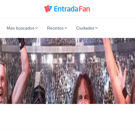
Más buscados
Recintos
Ciudades
ina
ina