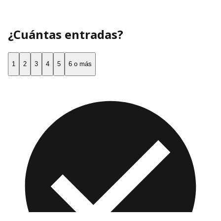
¿Cuántas entradas?
1
2
3
4
5
6 o más