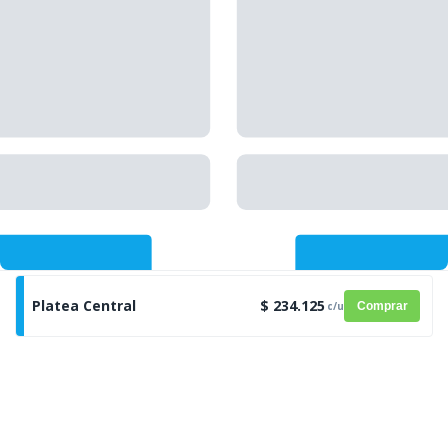
Platea Central
$ 234.125
c/u
Comprar