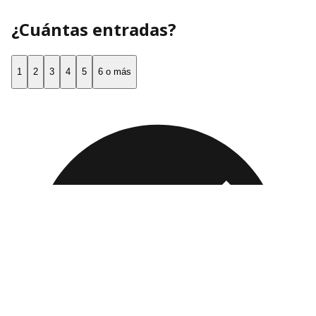
¿Cuántas entradas?
1
2
3
4
5
6 o más