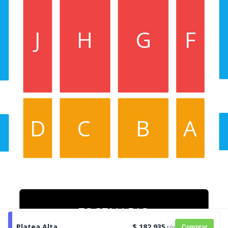
J
H
G
F
D
C
B
A
ESCENARIO
Platea Alta
$ 182.935
c/u
Comprar