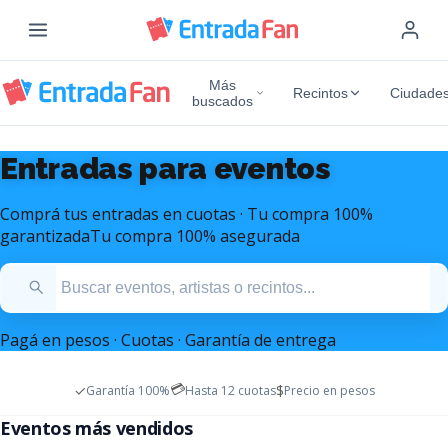
Más
Recintos
Ciudade
buscados
Entradas para eventos
Comprá tus entradas en cuotas · Tu compra 100%
garantizada
Tu compra 100% asegurada
Pagá en pesos · Cuotas · Garantía de entrega
💳
✓
$
Garantía 100%
Hasta 12 cuotas
Precio en pesos
Entradas Mana Argentina
Entradas Marc Anthony
Eventos más vendidos
Diciembre 2026 - Estadio Monumental
Octubre 2026 - Movistar Arena