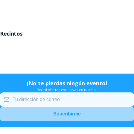
Rosario
Mar del Plata
Recintos
Movistar Arena
Teatro Gran Rex
Teatro Opera
Estadio Velez
¡No te pierdas ningún evento!
Recibí ofertas exclusivas en tu email
Suscribirme