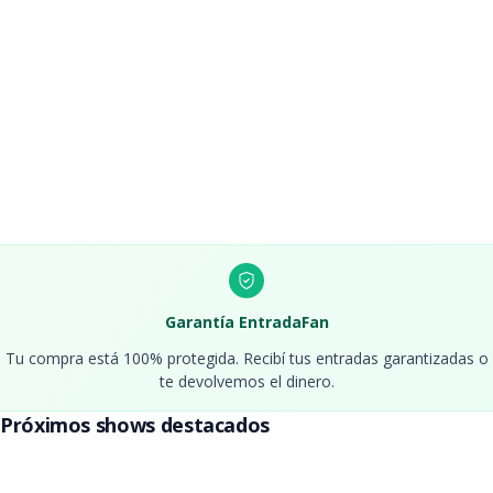
Entradas Lali Esposito
Septiembre 2026 - Estadio Monumental
Entradas Margarita
Entradas Karol G
Entradas Stray Kids Buenos
Febrero 2027 - Estadio River
Aires
Entradas Ronnie Wood
Entradas Hairspray
Garantía EntradaFan
Tu compra está 100% protegida. Recibí tus entradas garantizadas o
te devolvemos el dinero.
Entradas Louis Tomlinson
Próximos shows destacados
Abril 2027 - Movistar Arena
Entradas Foo Fighters
Entradas Republica Folklore