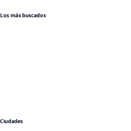
Los más buscados
Entradas Grupo Frontera
Entradas Billy Elliot
Entradas La Reina del Flow
Entradas Beele
Entradas Pimpinela
Entradas Gorillaz
Entradas Jamiroquai
Argentina
Entradas Rawayana
Entradas Eros Ramazzotti
Entradas Kany García
Entradas Babymetal
Entradas Helloween
Ciudades
Buenos Aires
Córdoba