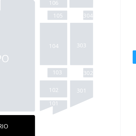
106 
105 
304
303
104 
PO
103
302
102
301
101
RIO