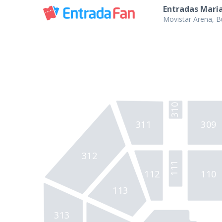
Entradas Maria
Movistar Arena, B
310
311
309
312
111 
112 
110 
113 
313