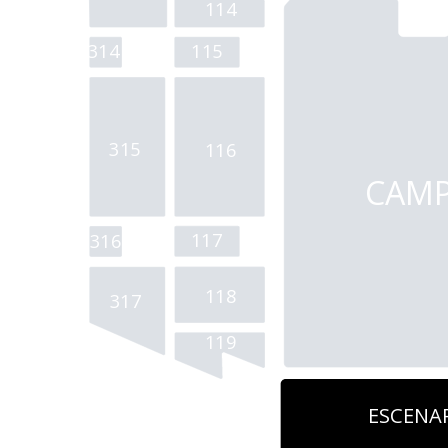
114 
314
115
315
116 
CAM
117 
316
118 
317
119 
ESCENA