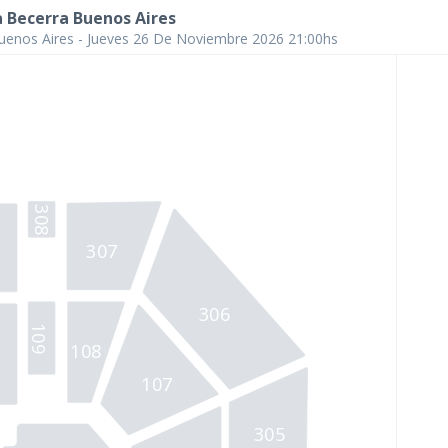
 Becerra Buenos Aires
uenos Aires - Jueves 26 De Noviembre 2026 21:00hs
308
307
306
109 
108 
107 
305