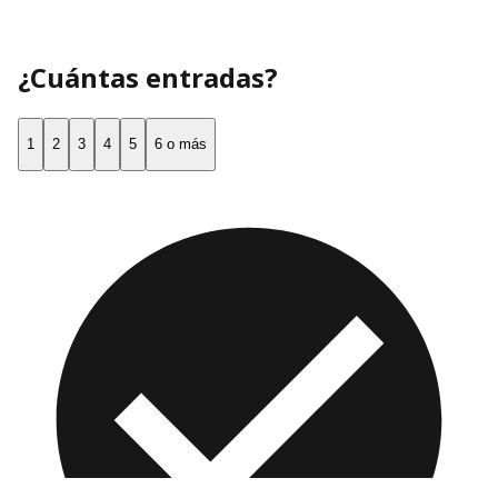
¿Cuántas entradas?
1
2
3
4
5
6 o más