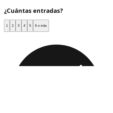
¿Cuántas entradas?
1
2
3
4
5
6 o más