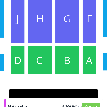
J
H
G
F
D
C
B
A
ESCENARIO
Platea Alta
$ 200.941
c/u
Comprar