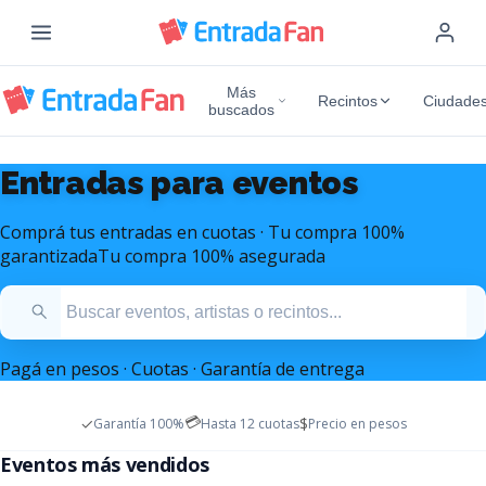
Más
Recintos
Ciudade
buscados
Entradas para eventos
Comprá tus entradas en cuotas · Tu compra 100%
garantizada
Tu compra 100% asegurada
Pagá en pesos · Cuotas · Garantía de entrega
💳
✓
$
Garantía 100%
Hasta 12 cuotas
Precio en pesos
Entradas Mana Argentina
Entradas Marc Anthony
Eventos más vendidos
Diciembre 2026 - Estadio Monumental
Octubre 2026 - Movistar Arena