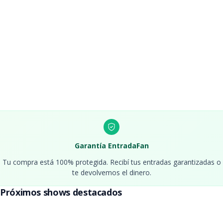
Entradas Lali Esposito
Septiembre 2026 - Estadio Monumental
Entradas Margarita
Entradas Karol G
Entradas Stray Kids Buenos
Febrero 2027 - Estadio River
Aires
Entradas Ronnie Wood
Entradas Hairspray
Garantía EntradaFan
Tu compra está 100% protegida. Recibí tus entradas garantizadas o
te devolvemos el dinero.
Entradas Louis Tomlinson
Próximos shows destacados
Abril 2027 - Movistar Arena
Entradas Foo Fighters
Entradas Republica Folklore