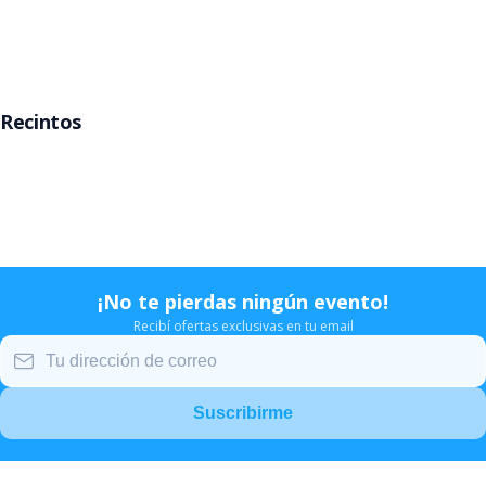
Rosario
Mar del Plata
Recintos
Movistar Arena
Teatro Gran Rex
Teatro Opera
Estadio Velez
¡No te pierdas ningún evento!
Recibí ofertas exclusivas en tu email
Suscribirme