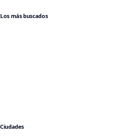
Los más buscados
Entradas Grupo Frontera
Entradas Billy Elliot
Entradas La Reina del Flow
Entradas Beele
Entradas Pimpinela
Entradas Gorillaz
Entradas Jamiroquai
Argentina
Entradas Rawayana
Entradas Eros Ramazzotti
Entradas Kany García
Entradas Babymetal
Entradas Helloween
Ciudades
Buenos Aires
Córdoba